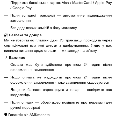
Підтримка банківських карток Visa / MasterCard / Apple Pay
/ Google Pay
Після успішної транзакції — автоматичне підтвердження
замовлення
Без додаткових комісій з боку магазину
🔐
Безпека та довіра
Ми не зберігаємо платіжні дані. Усі транзакції проходять через
сертифіковані платіжні шлюзи з шифруванням. Якщо у вас
виникли питання щодо оплати — ми завжди на зв’язку.
📌
Важливо
Оплата має бути здійснена протягом 24 годин після
оформлення замовлення
Якщо оплата не надходить протягом 24 годин після
оформлення замовлення - таке замовлення скасовується
Якщо ви бажаєте зарезервувати товар — повідомте нас
заздалегідь
Після оплати — обов’язково повідомте про переказ (для
ручної перевірки)
🛡️ Гарантія від AMKmoneta