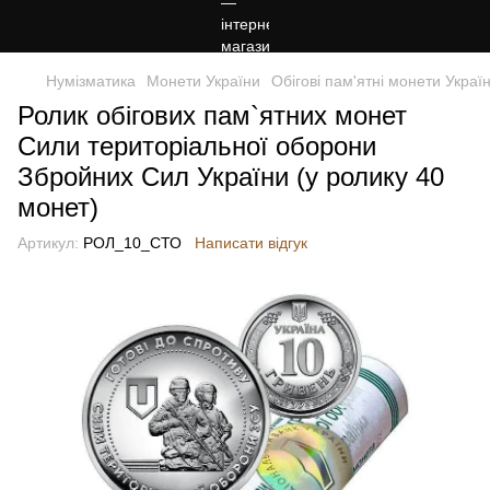
Нумізматика
Монети України
Обігові пам'ятні монети Украї
Ролик обігових пам`ятних монет
Сили територіальної оборони
Збройних Сил України (у ролику 40
монет)
Артикул:
РОЛ_10_СТО
Написати відгук