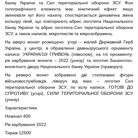
банку України та Сил територіальної оборони ЗСУ. Фон
голографічного елемента має кінетичний ефект: якщо
змінювати кут його нахилу, спостерігається динамічна зміна
кольору ліній, що повторюють абрис логотипа Національного
банку України та абрис логотипа Сил територіальної оборони
ЗСУ, а також написів, мікротекстів та мікрозображень.
На аверсі монет розміщено: угорі – малий Державний Герб
України, у центрі, в обрамленні давньоруського орнаменту
написи: УКРАЇНА/10/ ГРИВЕНЬ (півколом), на тлі орнаменту:
рік карбування монети – 2022 (унизу) та логотип Банкнотно-
монетного двору Національного банку України (праворуч).
На реверсі монет зображено дві стилізовані фігури
військовослужбовців, ліворуч від яких – логотип Сил
територіальної оборони ЗСУ; по колу написи: ГОТОВІ ДО
СПРОТИВУ (угорі), СИЛИ ТЕРИТОРІАЛЬНОЇ ОБОРОНИ ЗСУ
(унизу).
Характеристики
Номінал 400
Рік карбування 2022
Тираж 12500