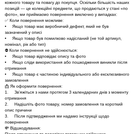
кожного товару та повагу до покупця. Оскільки більшість наших
позицій — це колекційні предмети, що продаються у стані «по
фото», ми приймаємо повернення виключно у випадках:
✅ Коли повернення можливе:
• Якщо товар має виробничий дефект, який не був
зазначений у описі
• Якщо товар був помилково надісланий (не той артикул,
номінал, рік або тип)
⛔ Коли повернення не здійснюється:
• Якщо товар відповідає опису та фото
• Якщо сліди використання або пошкодження виникли після
отримання
• Якщо товар є частиною індивідуального або ексклюзивного
замовлення
📩 Як оформити повернення:
1. Зв’яжіться з нами протягом 3 календарних днів з моменту
отримання
2. Надішліть фото товару, номер замовлення та короткий
опис причини
3. Після підтвердження ми надамо інструкції щодо
повернення
💸 Відшкодування:
Після отримання та перевірки товару ми здійснимо