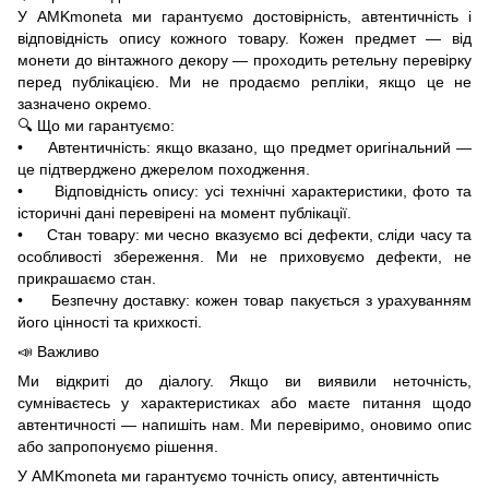
У AMKmoneta ми гарантуємо достовірність, автентичність і
відповідність опису кожного товару. Кожен предмет — від
монети до вінтажного декору — проходить ретельну перевірку
перед публікацією. Ми не продаємо репліки, якщо це не
зазначено окремо.
🔍 Що ми гарантуємо:
• Автентичність: якщо вказано, що предмет оригінальний —
це підтверджено джерелом походження.
• Відповідність опису: усі технічні характеристики, фото та
історичні дані перевірені на момент публікації.
• Стан товару: ми чесно вказуємо всі дефекти, сліди часу та
особливості збереження. Ми не приховуємо дефекти, не
прикрашаємо стан.
• Безпечну доставку: кожен товар пакується з урахуванням
його цінності та крихкості.
📣 Важливо
Ми відкриті до діалогу. Якщо ви виявили неточність,
сумніваєтесь у характеристиках або маєте питання щодо
автентичності — напишіть нам. Ми перевіримо, оновимо опис
або запропонуємо рішення.
У AMKmoneta ми гарантуємо точність опису, автентичність