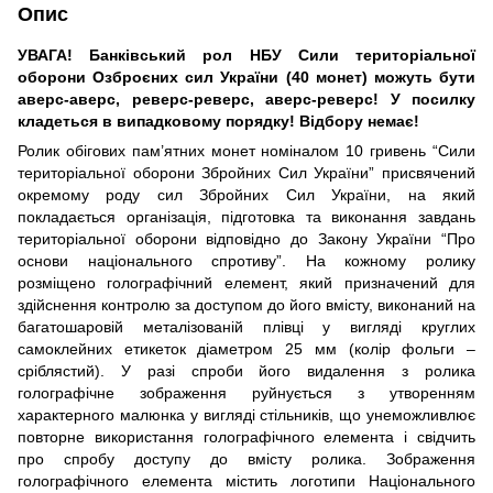
Опис
УВАГА! Банківський рол НБУ Сили територіальної
оборони Озброєних сил України (40 монет) можуть бути
аверс-аверс, реверс-реверс, аверс-реверс! У посилку
кладеться в випадковому порядку! Відбору немає!
Ролик обігових пам’ятних монет номіналом 10 гривень “Сили
територіальної оборони Збройних Сил України” присвячений
окремому роду сил Збройних Сил України, на який
покладається організація, підготовка та виконання завдань
територіальної оборони відповідно до Закону України “Про
основи національного спротиву”. На кожному ролику
розміщено голографічний елемент, який призначений для
здійснення контролю за доступом до його вмісту, виконаний на
багатошаровій металізованій плівці у вигляді круглих
самоклейних етикеток діаметром 25 мм (колір фольги –
сріблястий). У разі спроби його видалення з ролика
голографічне зображення руйнується з утворенням
характерного малюнка у вигляді стільників, що унеможливлює
повторне використання голографічного елемента і свідчить
про спробу доступу до вмісту ролика. Зображення
голографічного елемента містить логотипи Національного