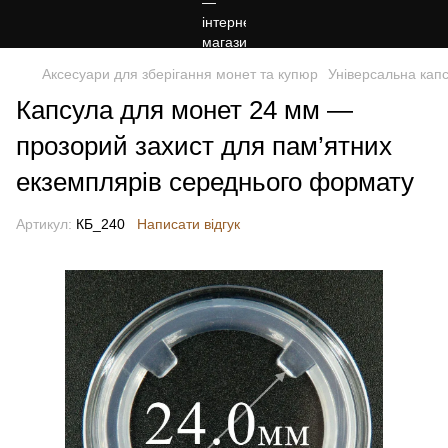
Аксесуари для зберігання монет та купюр
Універсальна кап
Капсула для монет 24 мм —
прозорий захист для пам’ятних
екземплярів середнього формату
Артикул:
КБ_240
Написати відгук