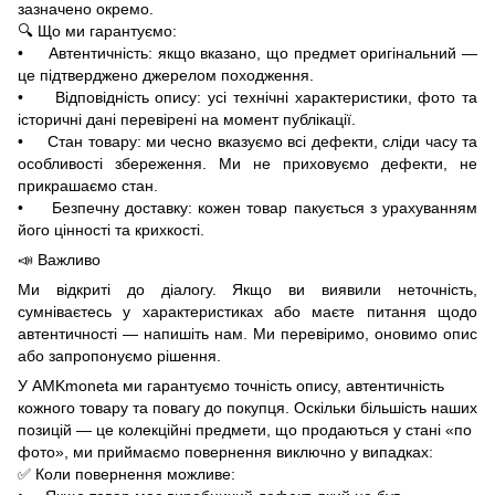
зазначено окремо.
🔍 Що ми гарантуємо:
• Автентичність: якщо вказано, що предмет оригінальний —
це підтверджено джерелом походження.
• Відповідність опису: усі технічні характеристики, фото та
історичні дані перевірені на момент публікації.
• Стан товару: ми чесно вказуємо всі дефекти, сліди часу та
особливості збереження. Ми не приховуємо дефекти, не
прикрашаємо стан.
• Безпечну доставку: кожен товар пакується з урахуванням
його цінності та крихкості.
📣 Важливо
Ми відкриті до діалогу. Якщо ви виявили неточність,
сумніваєтесь у характеристиках або маєте питання щодо
автентичності — напишіть нам. Ми перевіримо, оновимо опис
або запропонуємо рішення.
У AMKmoneta ми гарантуємо точність опису, автентичність
кожного товару та повагу до покупця. Оскільки більшість наших
позицій — це колекційні предмети, що продаються у стані «по
фото», ми приймаємо повернення виключно у випадках:
✅ Коли повернення можливе: