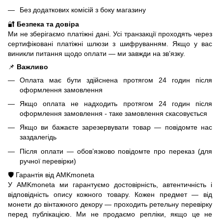
Без додаткових комісій з боку магазину
🔐
Безпека та довіра
Ми не зберігаємо платіжні дані. Усі транзакції проходять через
сертифіковані платіжні шлюзи з шифруванням. Якщо у вас
виникли питання щодо оплати — ми завжди на зв’язку.
📌
Важливо
Оплата має бути здійснена протягом 24 годин після
оформлення замовлення
Якщо оплата не надходить протягом 24 годин після
оформлення замовлення - таке замовлення скасовується
Якщо ви бажаєте зарезервувати товар — повідомте нас
заздалегідь
Після оплати — обов’язково повідомте про переказ (для
ручної перевірки)
🛡️ Гарантія від AMKmoneta
У AMKmoneta ми гарантуємо достовірність, автентичність і
відповідність опису кожного товару. Кожен предмет — від
монети до вінтажного декору — проходить ретельну перевірку
перед публікацією. Ми не продаємо репліки, якщо це не