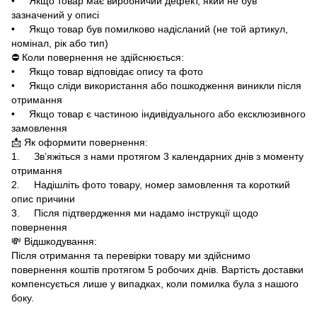
• Якщо товар має виробничий дефект, який не був
зазначений у описі
• Якщо товар був помилково надісланий (не той артикул,
номінал, рік або тип)
⛔ Коли повернення не здійснюється:
• Якщо товар відповідає опису та фото
• Якщо сліди використання або пошкодження виникли після
отримання
• Якщо товар є частиною індивідуального або ексклюзивного
замовлення
📩 Як оформити повернення:
1. Зв’яжіться з нами протягом 3 календарних днів з моменту
отримання
2. Надішліть фото товару, номер замовлення та короткий
опис причини
3. Після підтвердження ми надамо інструкції щодо
повернення
💸 Відшкодування:
Після отримання та перевірки товару ми здійснимо
повернення коштів протягом 5 робочих днів. Вартість доставки
компенсується лише у випадках, коли помилка була з нашого
боку.